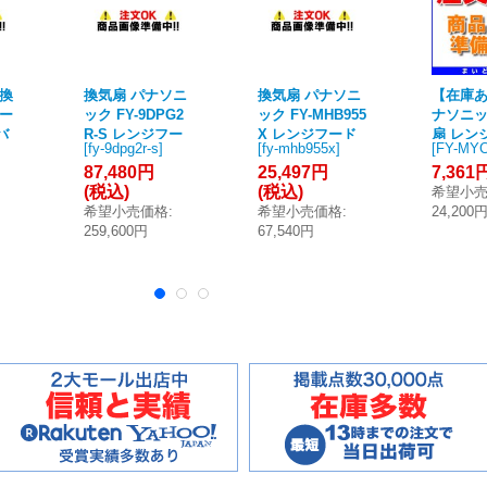
 換
換気扇 パナソニ
換気扇 パナソニ
【在庫
フー
ック FY-9DPG2
ック FY-MHB955
ナソニッ
バ
R-S レンジフー
X レンジフード
扇 レン
[
fy-9dpg2r-s
]
[
fy-mhb955x
]
[
FY-MYC
0-
ド イージィ・ク
ダクトカバー(別
部材 FY
87,480円
25,497円
7,361
ー
リーンフィルタ
売品) ステンレス
L-S 
(税込)
(税込)
希望小
タ
ー付 90cm幅・
製 サイドフード
幕板 [☆2
希望小売価格
:
希望小売価格
:
24,200
♪
高さ55〜90cm・
♪
259,600円
67,540円
右壁設置用 サイ
ドフード♪