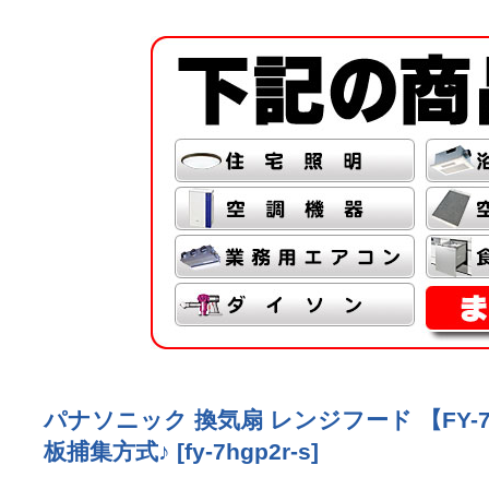
パナソニック 換気扇 レンジフード 【FY-
板捕集方式♪
[
fy-7hgp2r-s
]