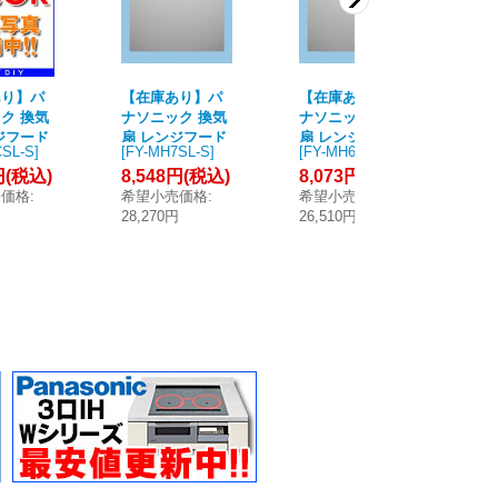
あり】パ
【在庫あり】パ
【在庫あり】パ
パ
ク 換気
ナソニック 換気
ナソニック 換気
Y-
ジフード
扇 レンジフード
扇 レンジフード
気
SL-S
]
[
FY-MH7SL-S
]
[
FY-MH6SL-S
]
[
fy
-MYCS
幕板 FY-MH7S
幕板 FY-MH6S
ド
円
(税込)
8,548円
(税込)
8,073円
(税込)
6,
スライド横
L-S スマートス
L-S スマートス
ッタ
売価格
:
希望小売価格
:
希望小売価格
:
希
]
クエアフード用
クエアフード用
円
28,270円
26,510円
22
[☆2]
[☆2]