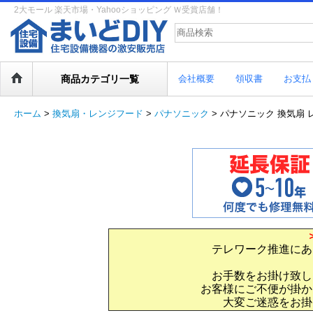
2大モール 楽天市場・Yahooショッピング Ｗ受賞店舗！
商品カテゴリ一覧
会社概要
領収書
お支払
ホーム
>
換気扇・レンジフード
>
パナソニック
>
パナソニック 換気扇 レ
テレワーク推進にあ
お手数をお掛け致し
お客様にご不便が掛か
大変ご迷惑をお掛