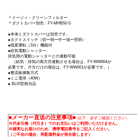
＊イージィ・クリーンフィルター
＊ダクトカバー別売：FY-MHB50-S
●本体とダクトカバーは別売です。
●タクトスイッチ（切ー弱ー中ー強ー照明）
●残置運転（3分）機能付
●給気電動シャッター、
排気用の電動シャッターとの連動可能
（給気・排気の両方共連動させる場合は、FY-WW004が
必要です。片方だけの場合は、FY-WW001が必要です。）
●整流板捕集方式
●ミニ電球（40W）
● BLIII型相当品
■メーカー直送の注意事項■
↓以下、必ずご確認ください↓
※代金引換（代引き）でのお支払いはご利用いただけません。
※確実なお届けのため、携帯電話番号をご記入ください。
（ご不在の場合、再配達料金が発生致します）