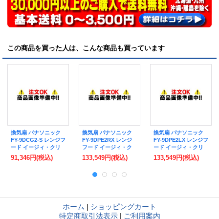
この商品を買った人は、こんな商品も買っています
換気扇 パナソニック
換気扇 パナソニック
換気扇 パナソニック
FY-9DCG2-S レンジフ
FY-9DPE2RX レンジ
FY-9DPE2LX レンジフ
ード イージィ・クリ
フード イージィ・ク
ード イージィ・クリ
ーンフィルター付
リーン・バッフルフィ
ーン・バッフルフィル
91,346円
(税込)
133,549円
(税込)
133,549円
(税込)
90cm幅・高さ70〜
ルター付 90cm幅・高
ター付 90cm幅・高さ
90cm センターフード
さ55〜90cm・右壁設
55〜90cm・左壁設置
♪
置用 サイドフード♪
用 サイドフード♪
ホーム
|
ショッピングカート
特定商取引法表示
|
ご利用案内