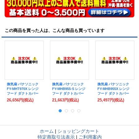
この商品を買った人は、こんな商品も買っています
換気扇 パナソニック
換気扇 パナソニック
換気扇 パナソニック
FY-MHT970X レンジ
FY-MHB955-S レンジ
FY-MHB955X レンジ
フード ダクトカバー
フード ダクトカバー
フード ダクトカバー
(別売品) ステンレス製
(別売品) 鋼板製 シル
(別売品) ステンレス製
26,656円
(税込)
21,663円
(税込)
25,497円
(税込)
センターフード♪
バー塗装 サイドフー
サイドフード♪
ド♪
ホーム
|
ショッピングカート
特定商取引法表示
|
ご利用案内