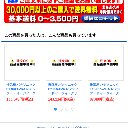
この商品を買った人は、こんな商品も買っています
換気扇 パナソニック
換気扇 パナソニック
換気扇 パナソニック
FY-9DPE2RX レンジ
FY-9DCE2X レンジフ
FY-9DPG2L-S レンジ
フード イージィ・ク
ード イージィ・クリ
フード イージィ・ク
リーン・バッフルフィ
ーン・バッフルフィル
リーンフィルター付
133,549円
(税込)
143,214円
(税込)
87,480円
(税込)
ルター付 90cm幅・高
ター付 90cm幅・高さ
90cm幅・高さ55〜
さ55〜90cm・右壁設
70〜90cm センターフ
90cm・左壁設置用 サ
置用 サイドフード♪
ード♪
イドフード♪
ホーム
|
ショッピングカート