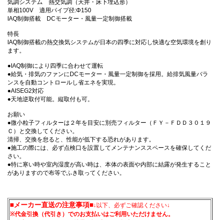
気調システム 熱交気調（天井・床下埋込形）
単相100V 適用パイプ径:Φ150
IAQ制御搭載 DCモーター・風量一定制御搭載
特長
IAQ制御搭載の熱交換気システムが日本の四季に対応し快適な空気環境を創り
ます。
●IAQ制御により四季に合わせて運転
●給気・排気のファンにDCモーター・風量一定制御を採用。給排気風量バラ
ンスを自動コントロールし省エネを実現。
●AISEG2対応
●天地逆取付可能。縦取付も可。
お願い
●微小粒子フィルターは２年を目安に別売フィルター（ＦＹ－ＦＤＤ３０１９
Ｃ）と交換してください。
清掃、交換を怠ると、性能が低下する恐れがあります。
●施工の際には、必ず点検口を設置してメンテナンススペースを確保してくだ
さい。
●特に寒い時や室内湿度が高い時は、本体の表面や内部に結露が発生すること
がありますので布等でふき取ってください。
■メーカー直送の注意事項■
↓以下、必ずご確認ください↓
※代金引換（代引き）でのお支払いはご利用いただけません。