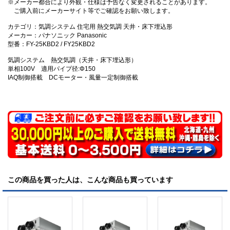
※メーカー都合により外観・仕様は予告なく変更されることがあります。
ご購入前にメーカーサイト等でご確認をお願い致します。
カテゴリ：気調システム 住宅用 熱交気調 天井・床下埋込形
メーカー：パナソニック Panasonic
型番：FY-25KBD2 / FY25KBD2
気調システム 熱交気調（天井・床下埋込形）
単相100V 適用パイプ径:Φ150
IAQ制御搭載 DCモーター・風量一定制御搭載
この商品を買った人は、こんな商品も買っています