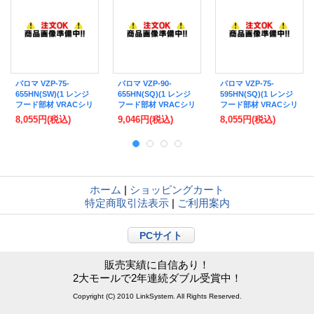
パロマ VZP-75-
パロマ VZP-90-
パロマ VZP-75-
655HN(SW)(1 レンジ
655HN(SQ)(1 レンジ
595HN(SQ)(1 レンジ
フード部材 VRACシリ
フード部材 VRACシリ
フード部材 VRACシリ
ーズ 前幕板 幅75cm
ーズ 前幕板 幅90cm
ーズ 前幕板 幅75cm
8,055円
(税込)
9,046円
(税込)
8,055円
(税込)
総高さ70cm ホワイト
総高さ70cm ブラック
総高さ64cm ブラック
(タカラ製)
(タカラ製)
(タカラ製)
ホーム
|
ショッピングカート
特定商取引法表示
|
ご利用案内
PCサイト
販売実績に自信あり！
2大モールで2年連続ダブル受賞中！
Copyright (C) 2010 LinkSystem. All Rights Reserved.