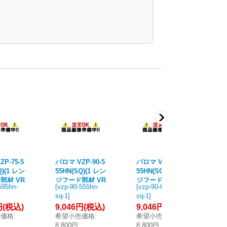
P-75-5
パロマ VZP-90-5
パロマ VZP-90-6
パロ
Q)(1 レン
55HN(SQ)(1 レン
55HN(SQ)(1 レン
55
部材 VR
ジフード部材 VR
ジフード部材 VR
ン
595hn-
[
vzp-90-555hn-
[
vzp-90-655hn-
[
vz
ーズ 前幕
ACシリーズ 前幕
ACシリーズ 前幕
V
sq-1
]
sq-1
]
sw
cm 総高
板 幅90cm 総高
板 幅90cm 総高
前
円
(税込)
9,046円
(税込)
9,046円
(税込)
8,
 ブラッ
さ60cm ブラッ
さ70cm ブラッ
総
売価格
:
希望小売価格
:
希望小売価格
:
希
ラ製)
ク (タカラ製)
ク (タカラ製)
ワ
8,800円
8,800円
7,
製)