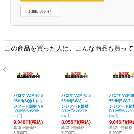
お問い合わせ
この商品を買った人は、こんな商品も買っ
パロマ VZP-90-5
パロマ VZP-75-5
パロマ VZP-90
95HN(SQ)(1 レン
95HN(SW)(1 レ
55HN(SW)(1 
ジフード部材 VR
ンジフード部材
ンジフード部
[
vzp-90-595hn-
[
vzp-75-595hn-
[
vzp-90-655hn
ACシリーズ 前幕
VRACシリーズ
VRACシリー
sq-1
]
sw-1
]
sw-1
]
板 幅90cm 総高
前幕板 幅75cm
前幕板 幅90c
9,046円
(税込)
8,055円
(税込)
9,046円
(税
さ64cm ブラッ
総高さ64cm ホ
総高さ70cm 
希望小売価格
:
希望小売価格
:
希望小売価格
:
ク (タカラ製)
ワイト (タカラ
ワイト (タカ
8,800円
7,700円
8,800円
製)
製)