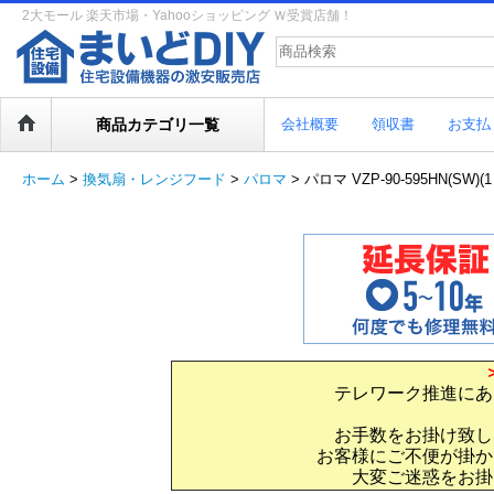
2大モール 楽天市場・Yahooショッピング Ｗ受賞店舗！
商品カテゴリ一覧
会社概要
領収書
お支払
ホーム
>
換気扇・レンジフード
>
パロマ
>
パロマ VZP-90-595HN(S
テレワーク推進にあ
お手数をお掛け致し
お客様にご不便が掛か
大変ご迷惑をお掛