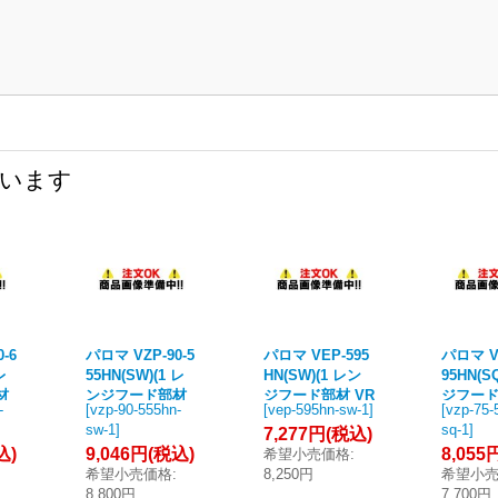
ています
-6
パロマ VZP-90-5
パロマ VEP-595
パロマ VZ
レ
55HN(SW)(1 レ
HN(SW)(1 レン
95HN(S
材
ンジフード部材
ジフード部材 VR
ジフード
-
[
vzp-90-555hn-
[
vep-595hn-sw-1
]
[
vzp-75-
ズ
VRACシリーズ
ACシリーズ 横幕
ACシリ
sw-1
]
sq-1
]
7,277円
(税込)
m
前幕板 幅90cm
板 総高さ64cm
板 幅75
込)
9,046円
(税込)
8,055
希望小売価格
:
ホ
総高さ60cm ホ
ホワイト (タカラ
さ64cm
希望小売価格
:
8,250円
希望小
ラ
ワイト (タカラ
製)
ク (タカ
8,800円
7,700円
製)