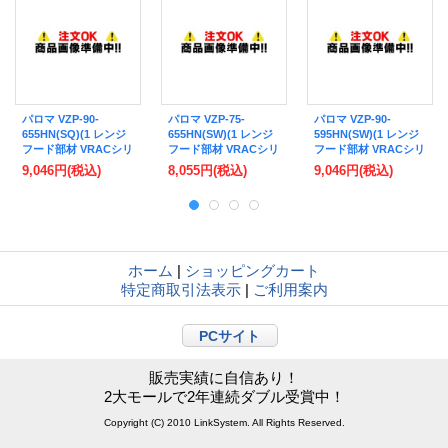
パロマ VZP-90-
パロマ VZP-75-
パロマ VZP-90-
655HN(SQ)(1 レンジ
655HN(SW)(1 レンジ
595HN(SW)(1 レンジ
フード部材 VRACシリ
フード部材 VRACシリ
フード部材 VRACシリ
ーズ 前幕板 幅90cm
ーズ 前幕板 幅75cm
ーズ 前幕板 幅90cm
9,046円
(税込)
8,055円
(税込)
9,046円
(税込)
総高さ70cm ブラック
総高さ70cm ホワイト
総高さ64cm ホワイト
(タカラ製)
(タカラ製)
(タカラ製)
ホーム
|
ショッピングカート
特定商取引法表示
|
ご利用案内
PCサイト
販売実績に自信あり！
2大モールで2年連続ダブル受賞中！
Copyright (C) 2010 LinkSystem. All Rights Reserved.