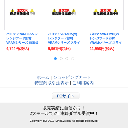
パロマ VRAM60-555V
パロマ SVRAM75(V)
パロマ SVRAM90(V)
レンジフード部材
レンジフード部材
レンジフード部材
VRAMシリーズ 前幕板
VRAMシリーズ スライ
VRAMシリーズ スライ
幅60cm 総高さ60cm
ド前幕板 幅75cm 総高
ド前幕板 幅90cm 総高
4,744円
(税込)
9,961円
(税込)
11,958円
(税込)
シルバー (タカラ製)
さ47.5〜72.5cm シル
さ47.5〜72.5cm シル
バー (タカラ製)
バー (タカラ製)
ホーム
|
ショッピングカート
特定商取引法表示
|
ご利用案内
PCサイト
販売実績に自信あり！
2大モールで2年連続ダブル受賞中！
Copyright (C) 2010 LinkSystem. All Rights Reserved.