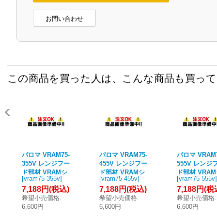
お問い合わせ
この商品を買った人は、こんな商品も買っ
パロマ VRAM75-
パロマ VRAM75-
パロマ VRAM7
355V レンジフー
455V レンジフー
555V レンジ
ド部材 VRAMシ
ド部材 VRAMシ
ド部材 VRA
[
vram75-355v
]
[
vram75-455v
]
[
vram75-555v
]
リーズ 前幕板 幅
リーズ 前幕板 幅
リーズ 前幕板
7,188円
(税込)
7,188円
(税込)
7,188円
(税
75cm 総高さ40c
75cm 総高さ50c
75cm 総高さ6
希望小売価格
:
希望小売価格
:
希望小売価格
:
m シルバー (タ
m シルバー (タ
m シルバー (
6,600円
6,600円
6,600円
カラ製)
カラ製)
カラ製)