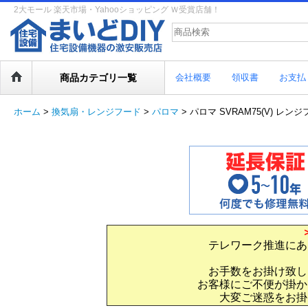
2大モール 楽天市場・Yahooショッピング Ｗ受賞店舗！
商品カテゴリ一覧
会社概要
領収書
お支払
ホーム
>
換気扇・レンジフード
>
パロマ
>
パロマ SVRAM75(V) レン
テレワーク推進にあ
お手数をお掛け致し
お客様にご不便が掛か
大変ご迷惑をお掛