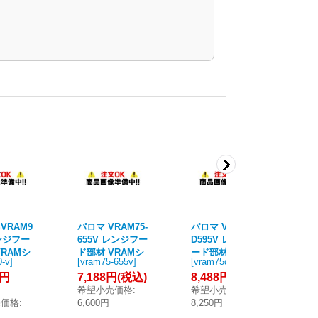
VRAM9
パロマ VRAM75-
パロマ VRAM75
パロ
レンジフー
655V レンジフー
D595V レンジフ
D6
VRAMシ
ド部材 VRAMシ
ード部材 VRAM
ー
0-v
]
[
vram75-655v
]
[
vram75d595v
]
[
vr
スライド
リーズ 前幕板 幅
シリーズ 同時給
シ
8円
7,188円
(税込)
8,488円
(税込)
8,
90cm
75cm 総高さ70c
排気用前幕板 幅
排
希望小売価格
:
希望小売価格
:
希
.5〜72.
m シルバー (タ
75cm 総高さ64c
75
売価格
:
6,600円
8,250円
8,
シルバー
カラ製)
m (タカラ製)
m 
円
)