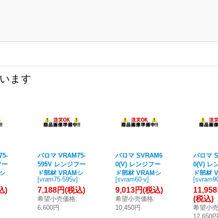
ています
5-
パロマ VRAM75-
パロマ SVRAM6
パロマ S
フー
595V レンジフー
0(V) レンジフー
0(V) 
Mシ
ド部材 VRAMシ
ド部材 VRAMシ
ド部材 
[
vram75-595v
]
[
svram60-v
]
[
svram9
 幅
リーズ 前幕板 幅
リーズ スライド
リーズ 
込)
7,188円
(税込)
9,013円
(税込)
11,95
0c
75cm 総高さ64c
前幕板 幅60cm
前幕板 幅
(税込)
希望小売価格
:
希望小売価格
:
タ
m シルバー (タ
総高さ47.5〜72.
総高さ47
6,600円
10,450円
希望小
カラ製)
5cm シルバー
5cm 
12,650
(タカラ製)
(タカラ製