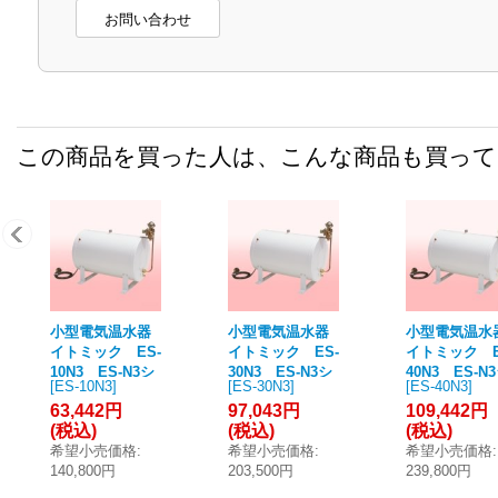
お問い合わせ
この商品を買った人は、こんな商品も買っ
小型電気温水器
小型電気温水器
小型電気温水
イトミック ES-
イトミック ES-
イトミック E
10N3 ES-N3シ
30N3 ES-N3シ
40N3 ES-N
[
ES-10N3
]
[
ES-30N3
]
[
ES-40N3
]
リーズ 通常タイ
リーズ 通常タイ
リーズ 通常
63,442円
97,043円
109,442円
プ（30〜75℃）
プ（30〜75℃）
プ（30〜75℃
(税込)
(税込)
(税込)
貯湯量10L 密閉
貯湯量30L 密閉
貯湯量40L 密
希望小売価格
:
希望小売価格
:
希望小売価格
:
式 タイマーなし
式 タイマーなし
式 タイマー
140,800円
203,500円
239,800円
[■§]
[■§]
[■§]