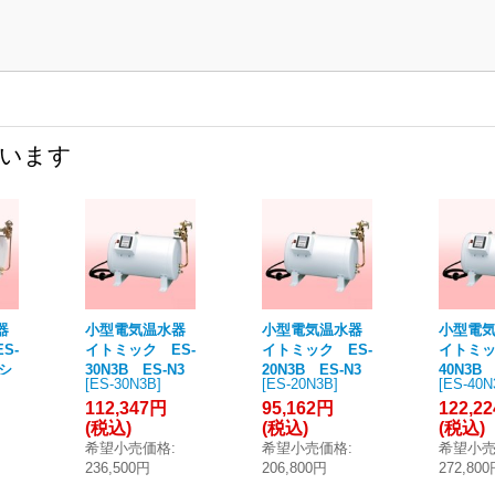
ています
器
小型電気温水器
小型電気温水器
小型電
S-
イトミック ES-
イトミック ES-
イトミッ
3シ
30N3B ES-N3
20N3B ES-N3
40N3B 
[
ES-30N3B
]
[
ES-20N3B
]
[
ES-40N
タイ
シリーズ 通常タ
シリーズ 通常タ
シリーズ
112,347円
95,162円
122,2
）
イプ（30〜7
イプ（30〜7
イプ（3
(税込)
(税込)
(税込)
閉
5℃）貯湯量30L
5℃）貯湯量20L
5℃）貯
希望小売価格
:
希望小売価格
:
希望小
なし
密閉式 タイマー
密閉式 タイマー
密閉式 
236,500円
206,800円
272,80
付 [■§]
付 [■§]
付 [■§]