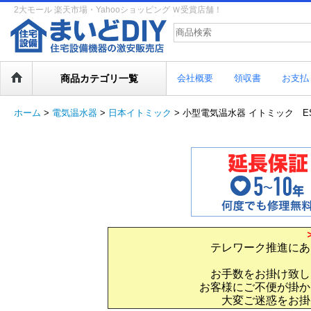
2大モール 楽天市場・Yahooショッピング Ｗ受賞店舗！
商品カテゴリ一覧
会社概要
領収書
お支払
ホーム
>
電気温水器
>
日本イトミック
>
小型電気温水器 イトミック ES-1
テレワーク推進にあ
お手数をお掛け致し
お客様にご不便が掛か
大変ご迷惑をお掛