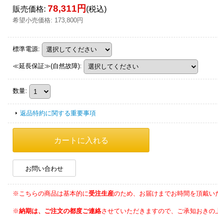
78,311円
販売価格
:
(税込)
希望小売価格
:
173,800円
標準電源
:
≪延長保証≫(自然故障)
:
数量
:
返品特約に関する重要事項
お問い合わせ
※こちらの商品は基本的に
受注生産
のため、お届けまでお時間を頂戴い
※
納期は、ご注文の都度ご連絡
させていただきますので、ご承知おきの