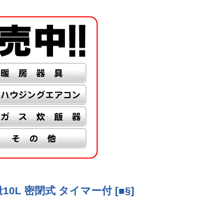
0L 密閉式 タイマー付 [■§]