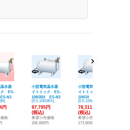
気温水器
小型電気温水器
小型電気温水器
小
ク ES-
イトミック ES-
イトミック ES-
イ
ES-N3
10N3BX ES-N3
10N3X ES-N3
VN
3B
]
[
ES-10N3BX
]
[
ES-10N3X
]
[
E
 通常タ
シリーズ 適温出
シリーズ 適温出
リ
24円
97,795円
78,311円
53
0〜7
湯タイプ（4
湯タイプ（4
プ
(税込)
(税込)
(
湯量40L
0℃）貯湯量10L
0℃）貯湯量10L
貯湯
売価格
:
希望小売価格
:
希望小売価格
:
希
タイマー
密閉式 タイマー
密閉式 タイマー
式
0円
206,800円
173,800円
11
付 [■§]
なし [■§]
[■§