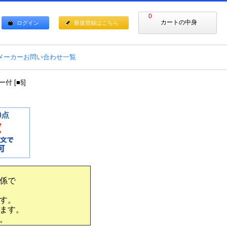
0
カートの中身
ログイン
新規登録はこちら
メーカーお問い合わせ一覧
 [■§]
係で
す。
ます。
。