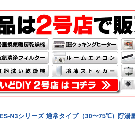
S-N3シリーズ 通常タイプ（30〜75℃）貯湯量1