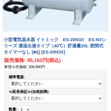
小型電気温水器 イトミック ES-20N3X ES-N3シ
リーズ 適温出湯タイプ（40℃）貯湯量20L 密閉式
タイマーなし [■§]
[ES-20N3X]
販売価格
:
95,162円
(税込)
希望小売価格
:
206,800円
標準電源
:
≪延長保証≫(自然故障)
:
数量
: