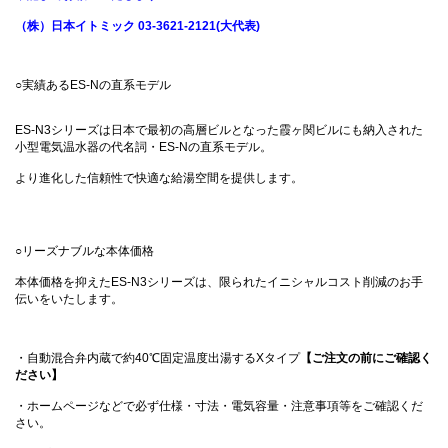
（株）日本イトミック 03-3621-2121(大代表)
○実績あるES-Nの直系モデル
ES-N3シリーズは日本で最初の高層ビルとなった霞ヶ関ビルにも納入された
小型電気温水器の代名詞・ES-Nの直系モデル。
より進化した信頼性で快適な給湯空間を提供します。
○リーズナブルな本体価格
本体価格を抑えたES-N3シリーズは、限られたイニシャルコスト削減のお手
伝いをいたします。
・自動混合弁内蔵で約40℃固定温度出湯するXタイプ
【ご注文の前にご確認く
ださい】
・ホームページなどで必ず仕様・寸法・電気容量・注意事項等をご確認くだ
さい。