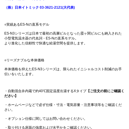
（株）日本イトミック 03-3621-2121(大代表)
○実績あるES-Nの直系モデル
ES-N3シリーズは日本で最初の高層ビルとなった霞ヶ関ビルにも納入された
小型電気温水器の代名詞・ES-Nの直系モデル。
より進化した信頼性で快適な給湯空間を提供します。
○リーズナブルな本体価格
本体価格を抑えたES-N3シリーズは、限られたイニシャルコスト削減のお手
伝いをいたします。
・自動混合弁内蔵で約40℃固定温度出湯するXタイプ
【ご注文の前にご確認く
ださい】
・ホームページなどで必ず仕様・寸法・電気容量・注意事項等をご確認くだ
さい。
・オプション仕様に関してはお問い合わせください。
・取り付ける床面の強度および水平かをご確認ください。