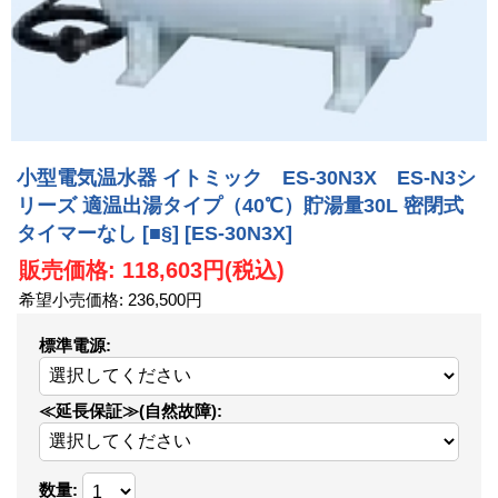
小型電気温水器 イトミック ES-30N3X ES-N3シ
リーズ 適温出湯タイプ（40℃）貯湯量30L 密閉式
タイマーなし [■§]
[ES-30N3X]
販売価格
:
118,603円
(税込)
希望小売価格
:
236,500円
標準電源
:
≪延長保証≫(自然故障)
:
数量
: