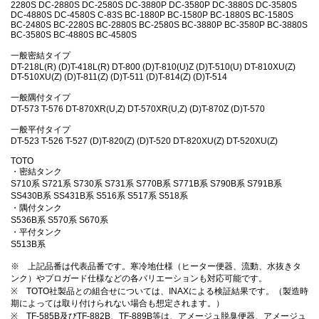
2280S DC-2880S DC-2580S DC-3880P DC-3580P DC-3880S DC-3580S
DC-4880S DC-4580S C-83S BC-1880P BC-1580P BC-1880S BC-1580S
BC-2480S BC-2280S BC-2880S BC-2580S BC-3880P BC-3580P BC-3880S
BC-3580S BC-4880S BC-4580S
一般密結タイプ
DT-218L(R) (D)T-418L(R) DT-800 (D)T-810(U)Z (D)T-510(U) DT-810XU(Z)
DT-510XU(Z) (D)T-811(Z) (D)T-511 (D)T-814(Z) (D)T-514
一般隅付タイプ
DT-573 T-576 DT-870XR(U,Z) DT-570XR(U,Z) (D)T-870Z (D)T-570
一般平付タイプ
DT-523 T-526 T-527 (D)T-820(Z) (D)T-520 DT-820XU(Z) DT-520XU(Z)
TOTO
・密結タンク
S710系 S721系 S730系 S731系 S770B系 S771B系 S790B系 S791B系
SS430B系 SS431B系 S516系 S517系 S518系
・隅付タンク
S536B系 S570系 S670系
・平付タンク
S513B系
※ 上記品番は代表品番です。寒冷地仕様（ヒーター便器、流動、水抜きタ
ンク）やプロガード仕様などの各バリエーションも対応可能です。
※ TOTO社製品との組合せについては、INAXによる検証結果です。（製造時
期によっては取り付けられない場合も想定されます。）
※ TF-585B及びTF-882B、TF-889B等は、アメージュ脱臭便器、アメージュ