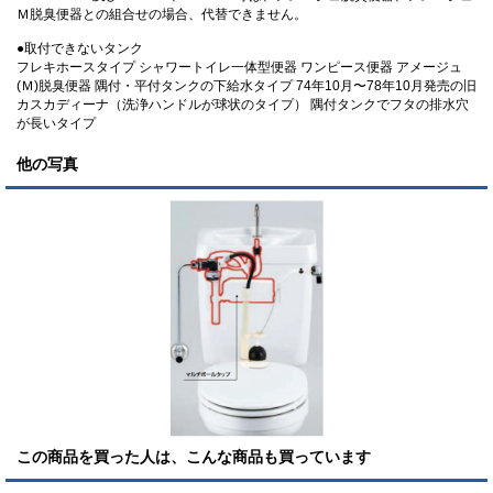
Ｍ脱臭便器との組合せの場合、代替できません。
●取付できないタンク
フレキホースタイプ シャワートイレ一体型便器 ワンピース便器 アメージュ
(Ｍ)脱臭便器 隅付・平付タンクの下給水タイプ 74年10月〜78年10月発売の旧
カスカディーナ（洗浄ハンドルが球状のタイプ） 隅付タンクでフタの排水穴
が長いタイプ
他の写真
この商品を買った人は、こんな商品も買っています