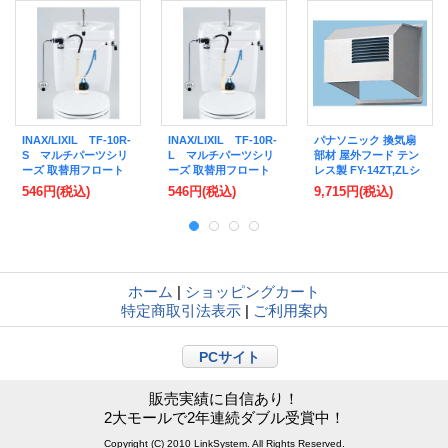
INAX/LIXIL TF-10R-
INAX/LIXIL TF-10R-
パナソニック 換気扇
S マルチパーツシリ
L マルチパーツシリ
部材 屋外フード テン
ーズ 取替用フロート
ーズ 取替用フロート
レス製 FY-14ZT,ZLシ
ゴム玉（小）
ゴム玉（大）
リーズ用 【FY-
546円
(税込)
546円
(税込)
9,715円
(税込)
HTX14】 [◇]
ホーム
|
ショッピングカート
特定商取引法表示
|
ご利用案内
PCサイト
販売実績に自信あり！
2大モールで2年連続ダブル受賞中！
Copyright (C) 2010 LinkSystem. All Rights Reserved.