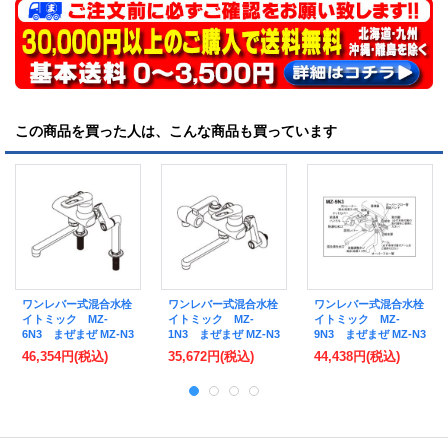
この商品を買った人は、こんな商品も買っています
ワンレバー式混合水栓
ワンレバー式混合水栓
ワンレバー式混合水栓
イトミック MZ-
イトミック MZ-
イトミック MZ-
6N3 まぜまぜ MZ-N3
1N3 まぜまぜ MZ-N3
9N3 まぜまぜ MZ-N3
シリーズ 壁掛型湯沸
シリーズ 壁掛型湯沸
シリーズ 壁掛型湯沸
46,354円
(税込)
35,672円
(税込)
44,438円
(税込)
器EWシリーズ専用 立
器EWシリーズ専用 埋
器EWシリーズ専用 露
ち上がり配管 §【本体
め込み配管 〒§【本体
出配管 §【本体同時購
同時購入のみ】
同時購入のみ】
入のみ】