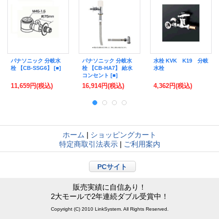
パナソニック 分岐水
パナソニック 分岐水
水栓 KVK K19 分岐
栓 【CB-SSG6】 [■]
栓 【CB-HA7】 給水
水栓
コンセント [■]
11,659円
(税込)
16,914円
(税込)
4,362円
(税込)
ホーム
|
ショッピングカート
特定商取引法表示
|
ご利用案内
PCサイト
販売実績に自信あり！
2大モールで2年連続ダブル受賞中！
Copyright (C) 2010 LinkSystem. All Rights Reserved.