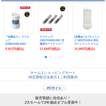
『在庫あり』 クリナ
クリナップ
[在庫あり]パナソニッ
ップ
ZSRJT002R12BC 交
ク SENT012KA 浄水
ZSRBZ040L09AC
換用カートリッジ 一
カートリッジ スリム
『正規品』 ビルトイ
体型浄水器用 3本入
センサー水栓用 正規
9,921円
(税込)
13,684円
(税込)
14,985円
(税込)
ン浄水器カートリッジ
【本州四国送料無料】
品 ☆【本州四国送料
ZSPBZ040L09AC用
♭
無料】
交換用カートリッジ
☆【本州四国送料無
料】
ホーム
|
ショッピングカート
特定商取引法表示
|
ご利用案内
PCサイト
販売実績に自信あり！
2大モールで2年連続ダブル受賞中！