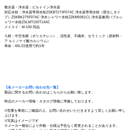
整水器・浄水器：ビルトイン浄水器
対応水栓：浄水器専用水栓ZSKBT273F07AC 浄水器専用水栓（壁出しタイ
プ）ZSKBK275F07AC 浄水シャワー水栓ZZKM5061CL 浄水器兼用バブルシ
ャワー水栓ZSLMT100T14AC
メイスイ・M-100 同品
ろ材：中空糸膜（ポリエチレン）、活性炭、不織布、セラミック（原材料：
ア ルミノケイ酸カルシウム）
寿命：40L/日使用で約1年
【各メーカーお問い合わせ先一覧】
製品に関するお問い合わせはこちらからお願い致します。
時点のメーカー情報・カタログ情報に準拠しております。
※型番を事前にご確認の上、お問い合わせいただきますよう宜しくお願い申し
上げます。
※写真はイメージです
※メーカー都合により外観・仕様は予告なく変更されることがあります。