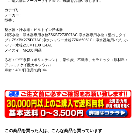
ご購入前にメーカーサイト等でご確認をお願い致します。
カテゴリ：
メーカー：
型番：
整水器・浄水器：ビルトイン浄水器
対応水栓：浄水器専用水栓ZSKBT273F07AC 浄水器専用水栓（壁出しタイ
プ）ZSKBK275F07AC 浄水シャワー水栓ZZKM5061CL 浄水器兼用バブルシ
ャワー水栓ZSLMT100T14AC
メイスイ・M-100 同品
ろ材：中空糸膜（ポリエチレン）、活性炭、不織布、セラミック（原材料：
ア ルミノケイ酸カルシウム）
寿命：40L/日使用で約1年
この商品を買った人は、こんな商品も買っています