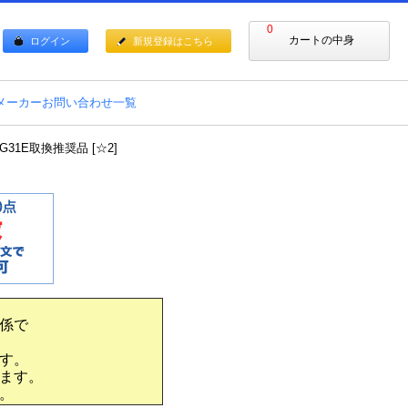
0
カートの中身
ログイン
新規登録はこちら
メーカーお問い合わせ一覧
1E取換推奨品 [☆2]
係で
す。
ます。
。