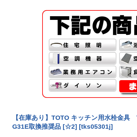
【在庫あり】TOTO キッチン用水栓金具 T
G31E取換推奨品 [☆2]
[
tks05301j
]