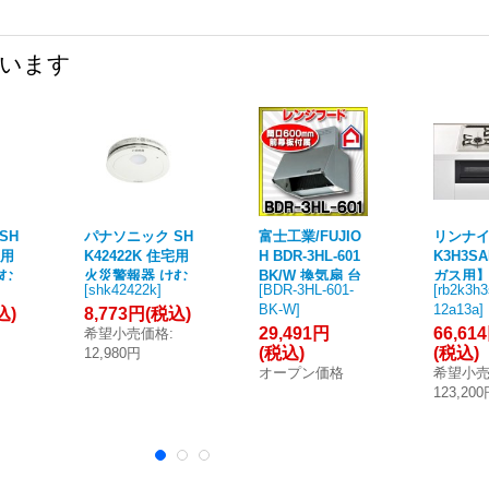
ています
SH
パナソニック SH
富士工業/FUJIO
リンナイ
宅用
K42422K 住宅用
H BDR-3HL-601
K3H3S
けむ
火災警報器 けむ
BK/W 換気扇 台
ガス用】
[
shk42422k
]
[
BDR-3HL-601-
[
rb2k3h3
種
り当番 薄型 2種
所 レンジフード
インコン
BK-W
]
12a13a
]
込)
8,773円
(税込)
ワイ
子器 電池式 ワイ
間口 600mm (前
ガス 45
29,491円
66,61
希望小売価格
:
器
ヤレス連動子器
幕板付属) ※受注
イプ コ
(税込)
(税込)
12,980円
報音
あかり付 警報音
生産品 ♪§
シリーズ
オープン価格
希望小
EG
音声警報 AiSEG
グレー
123,20
煙式
連携機能付 煙式
ホワイト 白