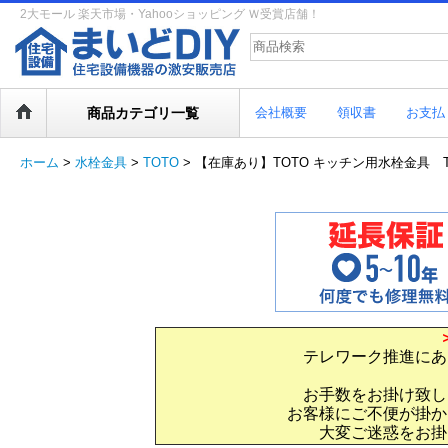
2大モール 楽天市場・Yahooショッピング Ｗ受賞店舗！
商品カテゴリ一覧
会社概要
領収書
お支払
ホーム
>
水栓金具
>
TOTO
>
【在庫あり】TOTO キッチン用水栓金具 TK
テレワーク推進にあ
お手数をお掛け致し
お客様にご不便が掛か
大変ご迷惑をお掛