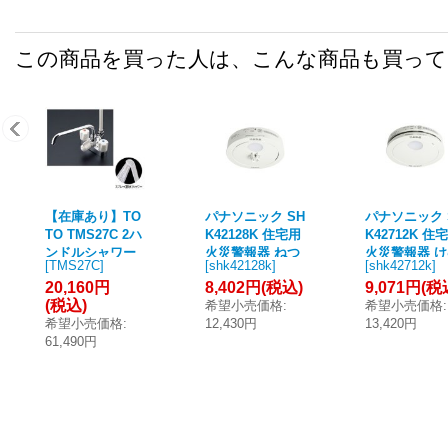
この商品を買った人は、こんな商品も買っ
【在庫あり】TO
パナソニック SH
パナソニック 
TO TMS27C 2ハ
K42128K 住宅用
K42712K 住
ンドルシャワー
火災警報器 ねつ
火災警報器 
[
TMS27C
]
[
shk42128k
]
[
shk42712k
]
水栓・一般シリ
当番 薄型 子器
り当番 薄型 2
20,160円
8,402円
(税込)
9,071円
(税
ーズ・台付タイ
電池式 ワイヤレ
親器 電池式 
(税込)
希望小売価格
:
希望小売価格
:
プ・スプレー(節
ス連動子器 警報
ヤレス連動親
希望小売価格
:
12,430円
13,420円
水) [☆2]
音 音声警報 AiS
あかり付 警
61,490円
EG連携機能付
音声警報 AiS
熱式 定温式 ホワ
連携機能付 
イト 白
ホワイト 白