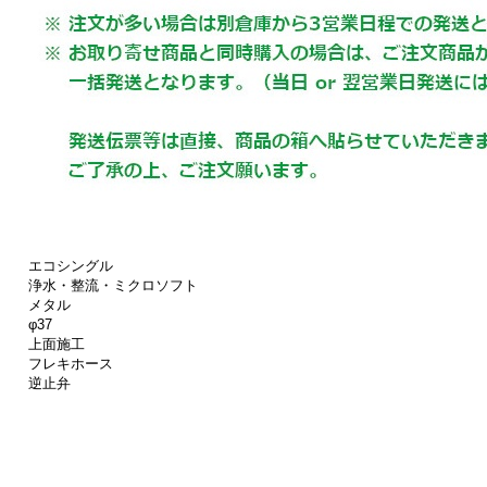
エコシングル
浄水・整流・ミクロソフト
メタル
φ37
上面施工
フレキホース
逆止弁