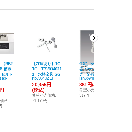
 【RB2
【在庫あり】TO
住宅用火災警報
【
AB 都市
TO TBV03402J
器 パナソニッ
TO
 ビルト
1 水栓金具 GG
ク SH8894 住
1
sab-
[
tbv03402j1
]
[
sh8894
]
[
tb
ロ 都市
シリーズ 壁付サ
宅用火災警報器
シ
20,355円
381円
(税込)
16
cm 2口タ
ーモスタット混
引きひも [∽]
ー
4円
(税込)
(
希望小売価格
:
ンパクト
合水栓 (コンフォ
合
希望小売価格
:
517円
希
 シェル
ートウエーブク
ー
売価格
:
71,170円
56
リック) スパウト
パ
0円
170mm [☆2]
2]