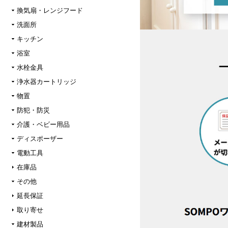
換気扇・レンジフード
洗面所
キッチン
浴室
水栓金具
浄水器カートリッジ
物置
防犯・防災
介護・ベビー用品
ディスポーザー
電動工具
在庫品
その他
延長保証
取り寄せ
建材製品