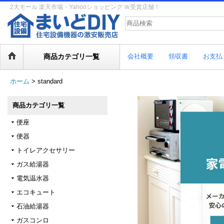
2大モール 楽天市場・Yahooショッピング Ｗ受賞店舗！
商品カテゴリ一覧
会社概要
領収書
お支払
ホーム
>
standard
商品カテゴリ一覧
便座
便器
トイレアクセサリー
ガス給湯器
電気温水器
エコキュート
石油給湯器
ガスコンロ