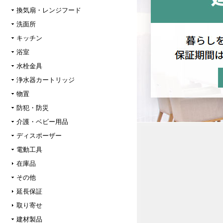
換気扇・レンジフード
洗面所
キッチン
浴室
水栓金具
浄水器カートリッジ
物置
防犯・防災
介護・ベビー用品
ディスポーザー
電動工具
在庫品
その他
延長保証
取り寄せ
建材製品