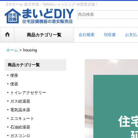
2大モール 楽天市場・Yahooショッピング Ｗ受賞店舗！
商品カテゴリ一覧
会社概要
領収書
お支払
ホーム
>
housing
商品カテゴリ一覧
便座
便器
トイレアクセサリー
ガス給湯器
電気温水器
エコキュート
石油給湯器
ガスコンロ