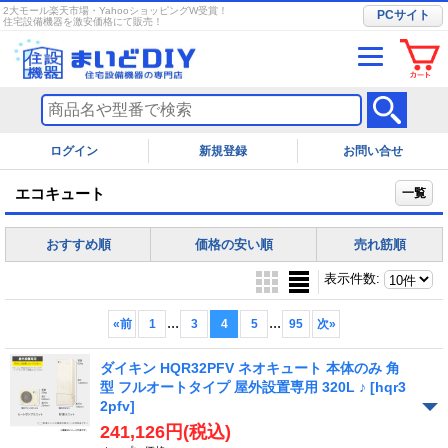
2大モール楽天市場・YahooショッピングW受賞！
PCサイト
住宅設備機器を激安価格にて販売！
ログイン
お問い合せ
エコキュート
一覧
おすすめ順
価格の安い順
売れ筋順
表示件数
:
...
...
«
前
1
3
4
5
95
次
»
ダイキン HQR32PFV ネオキュート 本体のみ 角
型 フルオートタイプ 屋外設置専用 320L ♪
[hqr3
2pfv]
241,126円
(税込)