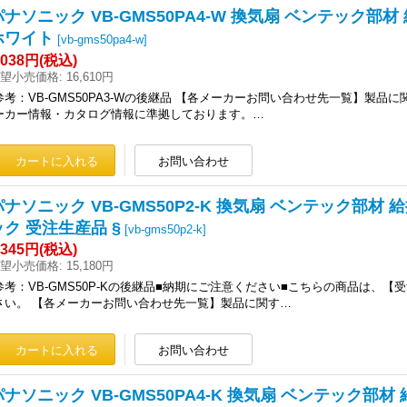
パナソニック VB-GMS50PA4-W 換気扇 ベンテック部材
ホワイト
[
vb-gms50pa4-w
]
,038円
(税込)
望小売価格
:
16,610円
参考：VB-GMS50PA3-Wの後継品 【各メーカーお問い合わせ先一覧】製品
ーカー情報・カタログ情報に準拠しております。…
パナソニック VB-GMS50P2-K 換気扇 ベンテック部材 
ック 受注生産品 §
[
vb-gms50p2-k
]
,345円
(税込)
望小売価格
:
15,180円
参考：VB-GMS50P-Kの後継品■納期にご注意ください■こちらの商品は
さい。 【各メーカーお問い合わせ先一覧】製品に関す…
パナソニック VB-GMS50PA4-K 換気扇 ベンテック部材