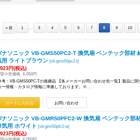
...
«
前
1
3
4
5
6
7
8
9
10
パナソニック VB-GMS50PC2-T 換気扇 ベンテック部材
気用 ライトブラウン
[
vb-gms50pc2-t
]
,923円
(税込)
望小売価格
:
6,050円
参考：VB-GMS50PC-Tの後継品 【各メーカーお問い合わせ先一覧】製品に
カー情報・カタログ情報に準拠しております。※…
パナソニック VB-GMR50PFC2-W 換気扇 ベンテック
排気用 ホワイト
[
vb-gmr50pfc2-w
]
,923円
(税込)
望小売価格
:
6,050円