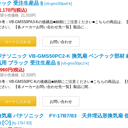
ラック 受注生産品 §
[
vb-gms50pa4-k
]
1,170円
(税込)
望小売価格
:
21,010円
参考：VB-GMS50PA3-Kの後継品■納期にご注意ください■こちらの商品
ださい。 【各メーカーお問い合わせ先一覧】製品に…
パナソニック VB-GMS50PC2-K 換気扇 ベンテック部材
気用 ブラック 受注生産品 §
[
vb-gms50pc2-k
]
,960円
(税込)
望小売価格
:
12,320円
参考：VB-GMS50PC-Kの後継品■納期にご注意ください■こちらの商品
ださい。 【各メーカーお問い合わせ先一覧】製品に関…
換気扇 パナソニック FY-17B7/83 天井埋込形換気扇 低騒
) [◇]
[
fy-17b7-83
]