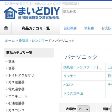
2大モール 楽天市場・Yahooショッピング Ｗ受賞店舗！
商品カテゴリ一覧
会社概要
領収書
お支払
ホーム
>
換気扇・レンジフード
>
パナソニック
商品カテゴリ一覧
パナソニック
便座
換気扇・レンジフード (全商品)
三
便器
トイレアクセサリー
リンナイ
日
ガス給湯器
パロマ
テ
電気温水器
トラスコ中山
エコキュート
石油給湯器
表示数
:
画像
:
ガスコンロ