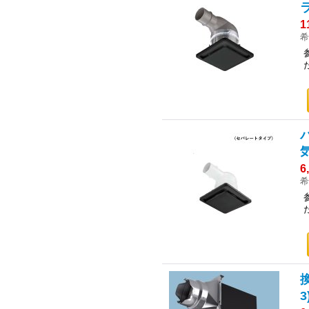
1
希
6
希
3