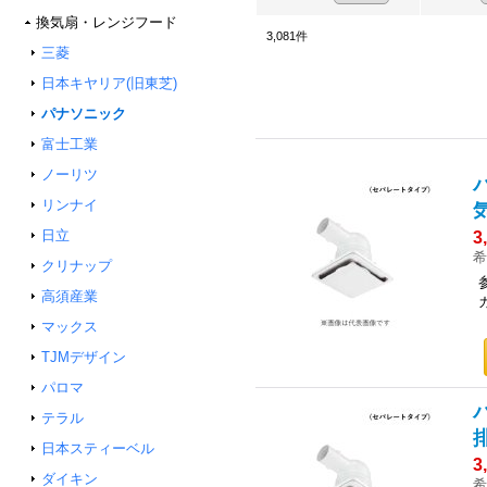
換気扇・レンジフード
3,081
件
三菱
日本キヤリア(旧東芝)
パナソニック
富士工業
ノーリツ
リンナイ
日立
3
希
クリナップ
高須産業
マックス
TJMデザイン
パロマ
テラル
日本スティーベル
3
ダイキン
希