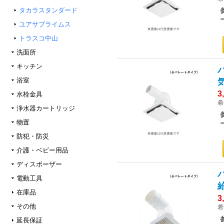
タカラスタンダード
ユアサプライムス
トラスコ中山
洗面所
キッチン
浴室
3
水栓金具
希
浄水器カートリッジ
物置
防犯・防災
介護・ベビー用品
ディスポーザー
電動工具
在庫品
3
その他
希
延長保証