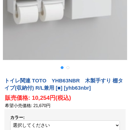
トイレ関連 TOTO YHB63NBR 木製手すり 棚タ
イプ(収納付) R/L兼用 [■]
[yhb63nbr]
販売価格
:
10,254円
(税込)
希望小売価格
:
21,670円
カラー
: