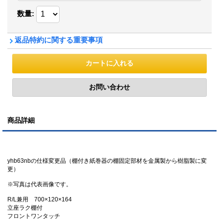
数量
:
返品特約に関する重要事項
商品詳細
yhb63nbの仕様変更品（棚付き紙巻器の棚固定部材を金属製から樹脂製に変
更）
※写真は代表画像です。
R/L兼用 700×120×164
立座ラク棚付
フロントワンタッチ