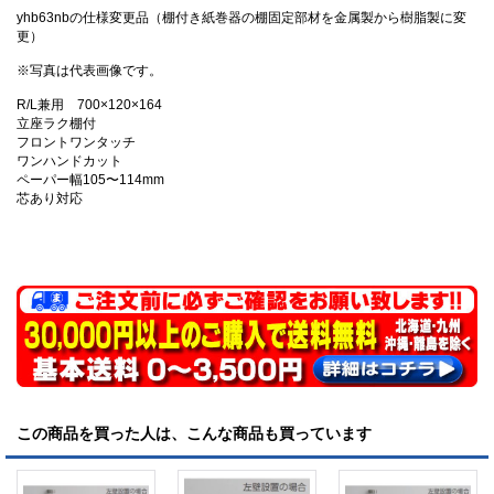
yhb63nbの仕様変更品（棚付き紙巻器の棚固定部材を金属製から樹脂製に変
更）
※写真は代表画像です。
R/L兼用 700×120×164
立座ラク棚付
フロントワンタッチ
ワンハンドカット
ペーパー幅105〜114mm
芯あり対応
この商品を買った人は、こんな商品も買っています