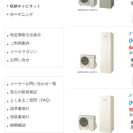
収納キャビネット
ガーデニング
特定商取引法表示
(
ご利用案内
6
メールマガジン
希
お問い合せ
メーカーお問い合わせ一覧
安心の延長保証
よくあるご質問（FAQ）
(
請求書発行
5
希
領収書発行
納期確認