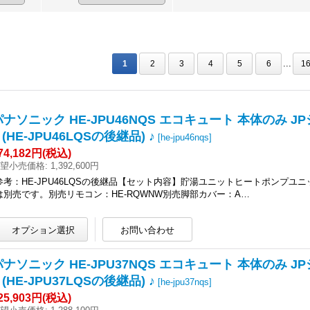
...
1
2
3
4
5
6
1
パナソニック HE-JPU46NQS エコキュート 本体のみ 
 (HE-JPU46LQSの後継品) ♪
[
he-jpu46nqs
]
74,182円
(税込)
望小売価格
:
1,392,600円
参考：HE-JPU46LQSの後継品【セット内容】貯湯ユニットヒートポンプ
は別売です。別売リモコン：HE-RQWNW別売脚部カバー：A…
パナソニック HE-JPU37NQS エコキュート 本体のみ 
 (HE-JPU37LQSの後継品) ♪
[
he-jpu37nqs
]
25,903円
(税込)