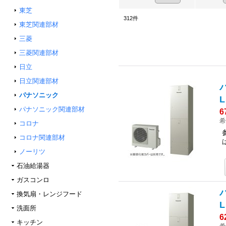
東芝
312
件
東芝関連部材
三菱
三菱関連部材
日立
日立関連部材
パナソニック
L
パナソニック関連部材
6
希
コロナ
コロナ関連部材
ノーリツ
石油給湯器
ガスコンロ
換気扇・レンジフード
L
洗面所
6
キッチン