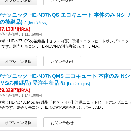
パナソニック HE-N37NQS エコキュート 本体のみ Nシリー
の後継品) ♪
[
he-n37nqs
]
47,133円
(税込)
望小売価格
:
1,117,600円
参考：HE-N37LQSの後継品【セット内容】貯湯ユニットヒートポンプユ
売です。別売リモコン：HE-NQWNW別売脚部カバー：AD-…
パナソニック HE-N37NQMS エコキュート 本体のみ Nシリ
QMSの後継品) 受注生産品 §♪
[
he-n37nqms
]
59,329円
(税込)
望小売価格
:
1,144,000円
参考：HE-N37LQMSの後継品【セット内容】貯湯ユニットヒートポンプユ
別売です。別売リモコン：HE-NQWNW別売脚部カバー：AD…