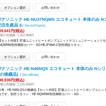
パナソニック HE-NU37NQMS エコキュート 本体のみ 
受注生産品 §♪
[
he-nu37nqms
]
09,641円
(税込)
望小売価格
:
1,252,900円
【セット内容】貯湯ユニットヒートポンプユニット※コミュニケーションリモ
-NQWNW別売脚部カバー：AD-HEJP4NA-C別売増設リモコ…
パナソニック HE-N46NQS エコキュート 本体のみ Nシリー
の後継品) ♪
[
he-n46nqs
]
96,936円
(税込)
望小売価格
:
1,225,400円
参考：HE-N46LQSの後継品【セット内容】貯湯ユニットヒートポンプユ
売です。別売リモコン：HE-NQWNW別売脚部カバー：AD-…