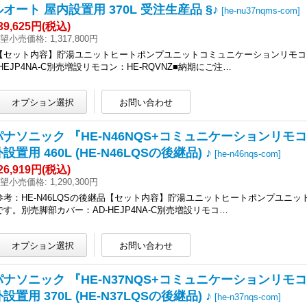
ルオート 屋内設置用 370L 受注生産品 §♪
[
he-nu37nqms-com
]
39,625円
(税込)
望小売価格
:
1,317,800円
【セット内容】貯湯ユニットヒートポンプユニットコミュニケーションリモコ
-HEJP4NA-C別売増設リモコン：HE-RQVNZ■納期にご注…
パナソニック 『HE-N46NQS+コミュニケーションリモコ
設置用 460L (HE-N46LQSの後継品) ♪
[
he-n46nqs-com
]
26,919円
(税込)
望小売価格
:
1,290,300円
参考：HE-N46LQSの後継品【セット内容】貯湯ユニットヒートポンプユ
です。別売脚部カバー：AD-HEJP4NA-C別売増設リモコ…
パナソニック 『HE-N37NQS+コミュニケーションリモコ
設置用 370L (HE-N37LQSの後継品) ♪
[
he-n37nqs-com
]