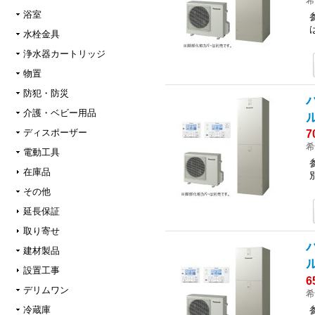
希
浴室
水栓金具
浄水器カートリッジ
物置
防犯・防災
介護・ベビー用品
ル
ディスポーザー
7
希
電動工具
在庫品
その他
延長保証
取り寄せ
建材製品
ル
設置工事
6
デリムワン
希
冷蔵庫