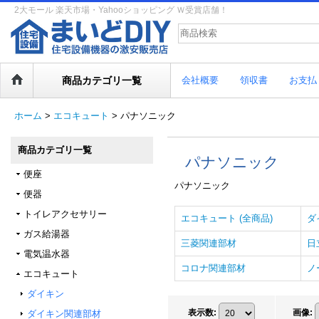
2大モール 楽天市場・Yahooショッピング Ｗ受賞店舗！
商品カテゴリ一覧
会社概要
領収書
お支払
ホーム
>
エコキュート
>
パナソニック
商品カテゴリ一覧
パナソニック
便座
パナソニック
便器
トイレアクセサリー
エコキュート (全商品)
ダ
ガス給湯器
三菱関連部材
日
電気温水器
コロナ関連部材
ノ
エコキュート
ダイキン
表示数
:
画像
:
ダイキン関連部材