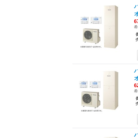
オ
6
希
オ
6
希