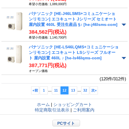
希望小売価格
:
1,089,000円
パナソニック [HE-J46LSMS+コミュニケーショ
ンリモコン] エコキュート Jシリーズ セミオート
屋内設置 460L 受注生産品 §♪
[he-j46lsms-com]
384,562円
(税込)
希望小売価格
:
1,140,700円
パナソニック [HE-LS46LQMS+コミュニケーショ
ンリモコン] エコキュート LSシリーズ フルオー
ト 屋内設置 460L ♪
[he-ls46lqms-com]
387,771円
(税込)
オープン価格
(120件/312件)
...
...
«
前
1
11
12
13
32
次
»
ホーム
|
ショッピングカート
特定商取引法表示
|
ご利用案内
PCサイト