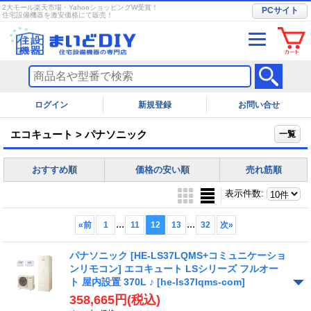
2大モール楽天市場・YahooショッピングW受賞！
PCサイト
住宅設備機器を激安価格にて販売！
ログイン
お問い合せ
エコキュート > パナソニック
一覧
おすすめ順
価格の安い順
売れ筋順
表示件数
:
...
...
«
前
1
11
12
13
32
次
»
パナソニック [HE-LS37LQMS+コミュニケーショ
ンリモコン] エコキュート LSシリーズ フルオー
ト 屋内設置 370L ♪
[he-ls37lqms-com]
358,665円
(税込)