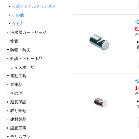
三菱ケミカルクリンスイ
その他
タカギ
8
浄水器カートリッジ
希
物置
防犯・防災
介護・ベビー用品
ディスポーザー
電動工具
在庫品
1
その他
希
延長保証
取り寄せ
建材製品
設置工事
デリムワン