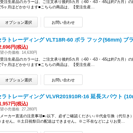
●受注生産品のカラーは、ご注文承り後約5カ月（-60・-63・-65は約7カ月
で5ヶ月ほどかかります■こちらの商品は、【受注生産…
セラトレーディング VLT18R-60 ボラ フック(56mm) 
2,696円
(税込)
望小売価格
:
14,630円
●受注生産品のカラーは、ご注文承り後約5カ月（-60・-63・-65は約7カ月
で7ヶ月ほどかかります■こちらの商品は、【受注生産…
セラトレーディング VLVR201910R-16 延長スパウト (1
1,957円
(税込)
望小売価格
:
27,280円
■メーカー直送の注意事項■↓以下、必ずご確認ください↓※代金引換（代引
きません。※土日祝祭日の配送はできません。※ご不在などによりお受…