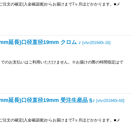
ご注文の確定(入金確認後)からお届けまで7ヶ月ほどかかります。■メ
0mm延長)口径直径19mm クロム ♪
[
vlvr201940r-16
]
き）でのお支払いはご利用いただけません。※お届けの際の時間指定はで
40mm延長)口径直径19mm 受注生産品 §♪
[
vlvr201940r-60
]
ご注文の確定(入金確認後)からお届けまで7ヶ月ほどかかります。■メ