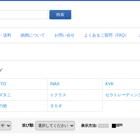
・送料
納期について
お問い合せ
よくあるご質問（FAQ）
グ
OTO
INAX
KVK
ズタニ
トクラス
セラトレーディン
の他
タカギ
並び順
:
表示方法
: