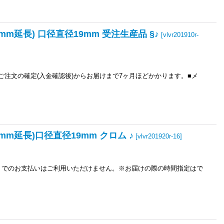
0mm延長) 口径直径19mm 受注生産品 §♪
[
vlvr201910r-
ご注文の確定(入金確認後)からお届けまで7ヶ月ほどかかります。■メ
0mm延長)口径直径19mm クロム ♪
[
vlvr201920r-16
]
き）でのお支払いはご利用いただけません。※お届けの際の時間指定はで