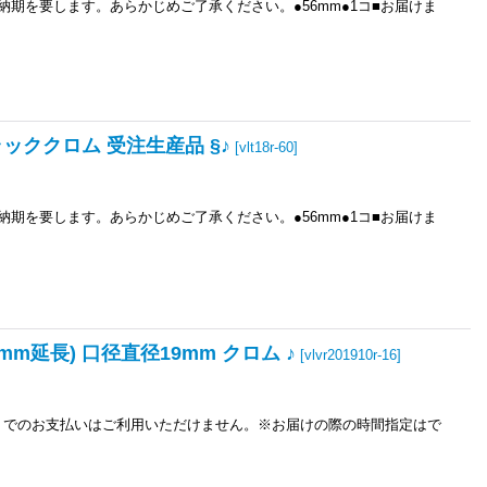
）の納期を要します。あらかじめご了承ください。●56mm●1コ■お届けま
ブラッククロム 受注生産品 §♪
[
vlt18r-60
]
）の納期を要します。あらかじめご了承ください。●56mm●1コ■お届けま
0mm延長) 口径直径19mm クロム ♪
[
vlvr201910r-16
]
き）でのお支払いはご利用いただけません。※お届けの際の時間指定はで