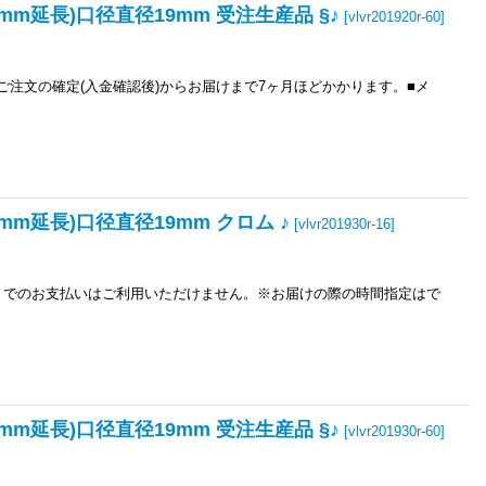
20mm延長)口径直径19mm 受注生産品 §♪
[
vlvr201920r-60
]
ご注文の確定(入金確認後)からお届けまで7ヶ月ほどかかります。■メ
0mm延長)口径直径19mm クロム ♪
[
vlvr201930r-16
]
き）でのお支払いはご利用いただけません。※お届けの際の時間指定はで
30mm延長)口径直径19mm 受注生産品 §♪
[
vlvr201930r-60
]