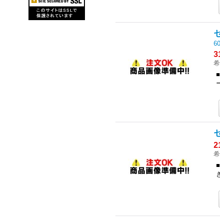
6
3
希
2
希