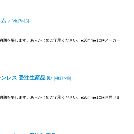
ム ♪
[
vlt17r-16
]
）の納期を要します。あらかじめご了承ください。●28mm●1コ■メーカー
テンレス 受注生産品 §♪
[
vlt17r-40
]
）の納期を要します。あらかじめご了承ください。●28mm●1コ■お届けま