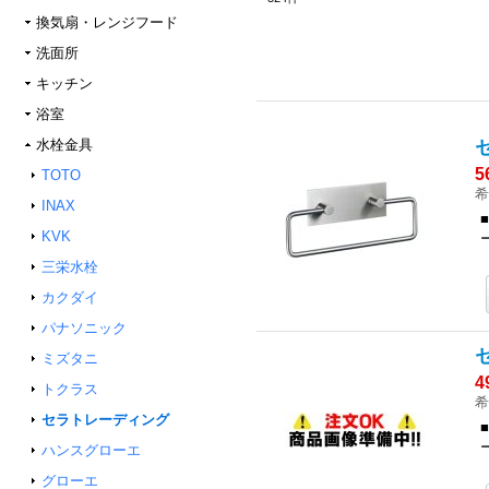
換気扇・レンジフード
洗面所
キッチン
浴室
水栓金具
5
TOTO
希
INAX
KVK
三栄水栓
カクダイ
パナソニック
ミズタニ
4
トクラス
希
セラトレーディング
ハンスグローエ
グローエ