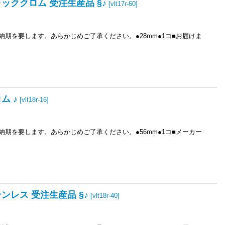
ブラッククロム 受注生産品 §♪
[
vlt17r-60
]
）の納期を要します。あらかじめご了承ください。●28mm●1コ■お届けま
ム ♪
[
vlt18r-16
]
）の納期を要します。あらかじめご了承ください。●56mm●1コ■メーカー
テンレス 受注生産品 §♪
[
vlt18r-40
]