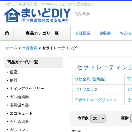
2大モール 楽天市場・Yahooショッピング Ｗ受賞店舗！
商品カテゴリ一覧
会社概要
領収書
お支払
ホーム
>
水栓金具
>
セラトレーディング
商品カテゴリ一覧
セラトレーディン
便座
水栓金具 (全商品)
T
便器
トイレアクセサリー
パナソニック
ミ
ガス給湯器
三菱ケミカルクリンスイ
そ
電気温水器
エコキュート
表示数
:
画像
:
石油給湯器
ガスコンロ
524
件