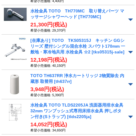
希望小売価格
:
4,400円
水栓金具 TOTO TH770MC 取り替えパーツ マ
ッサージシャワーヘッド
[TH770MC]
21,300円
(税込)
希望小売価格
:
29,370円
[在庫あり] TOTO TKS05315J キッチン GGシ
リーズ 壁付シングル混合水栓 スパウト170mm 一
般地・寒冷地共用 水栓金具 ☆2
[tks05315j-sale]
12,198円
(税込)
希望小売価格
:
40,150円
TOTO TH637RR 浄水カートリッジ 2物質除去 内
蔵形 取替用
[th637rr]
3,948円
(税込)
希望小売価格
:
5,390円
水栓金具 TOTO TLDS2205JA 洗面器用排水金具
32mm ワンプッシュ式専用床排水金具 押しボタ
ン付き(Sトラップ)
[tlds2205ja]
14,052円
(税込)
希望小売価格
:
34,650円