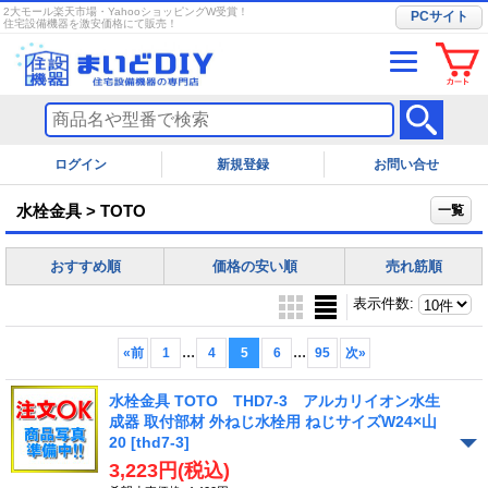
2大モール楽天市場・YahooショッピングW受賞！
PCサイト
住宅設備機器を激安価格にて販売！
ログイン
お問い合せ
水栓金具 > TOTO
一覧
おすすめ順
価格の安い順
売れ筋順
表示件数
:
...
...
«
前
1
4
5
6
95
次
»
水栓金具 TOTO THD7-3 アルカリイオン水生
成器 取付部材 外ねじ水栓用 ねじサイズW24×山
20
[thd7-3]
3,223円
(税込)