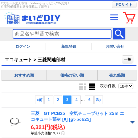
2大モール楽天市場・YahooショッピングW受賞！
PCサイト
住宅設備機器を激安価格にて販売！
ログイン
お問い合せ
エコキュート > 三菱関連部材
一覧
おすすめ順
価格の安い順
売れ筋順
表示件数
:
...
«
前
1
2
3
4
6
次
»
三菱 GT-PCB25 空気チューブセット 25ｍ エ
コキュート部材 [■]
[gt-pcb25]
6,321円
(税込)
希望小売価格
:
9,350円