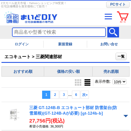
2大モール楽天市場・YahooショッピングW受賞！
PCサイト
住宅設備機器を激安価格にて販売！
ログイン
お問い合せ
エコキュート > 三菱関連部材
一覧
おすすめ順
価格の安い順
売れ筋順
表示件数
:
...
1
2
3
6
次
»
三菱 GT-124B-B エコキュート部材 防雪架台(防
雪屋根)(GT-124B-Aが必要)
[gt-124b-b]
27,756円
(税込)
希望小売価格
:
36,300円