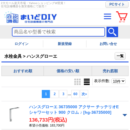
2大モール楽天市場・YahooショッピングW受賞！
PCサイト
住宅設備機器を激安価格にて販売！
ログイン
お問い合せ
水栓金具 > ハンスグローエ
一覧
おすすめ順
価格の安い順
売れ筋順
表示件数
:
...
1
2
3
60
次
»
ハンスグローエ 36735000 アクサー チッテリオE
シャワーセット 900 クロム ♪
[hg-36735000]
136,733円
(税込)
希望小売価格
:
183,700円