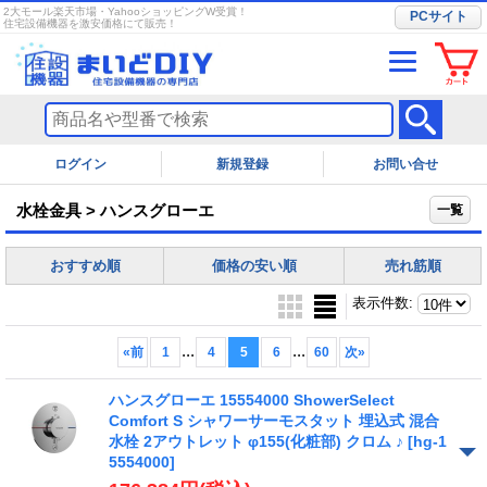
2大モール楽天市場・YahooショッピングW受賞！
PCサイト
住宅設備機器を激安価格にて販売！
ログイン
お問い合せ
水栓金具 > ハンスグローエ
一覧
おすすめ順
価格の安い順
売れ筋順
表示件数
:
...
...
«
前
1
4
5
6
60
次
»
ハンスグローエ 15554000 ShowerSelect
Comfort S シャワーサーモスタット 埋込式 混合
水栓 2アウトレット φ155(化粧部) クロム ♪
[hg-1
5554000]