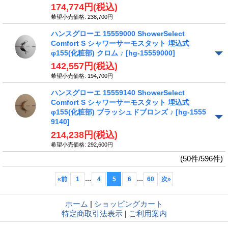
174,774円
(税込)
希望小売価格
:
238,700円
ハンスグローエ 15559000 ShowerSelect
Comfort S シャワーサーモスタット 埋込式
φ155(化粧部) クロム ♪
[hg-15559000]
142,557円
(税込)
希望小売価格
:
194,700円
ハンスグローエ 15559140 ShowerSelect
Comfort S シャワーサーモスタット 埋込式
φ155(化粧部) ブラッシュドブロンズ ♪
[hg-1555
9140]
214,238円
(税込)
希望小売価格
:
292,600円
(50件/596件)
...
...
«
前
1
4
5
6
60
次
»
ホーム
|
ショッピングカート
特定商取引法表示
|
ご利用案内