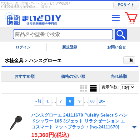
2大モール楽天市場・YahooショッピングW受賞！
PCサイト
住宅設備機器を激安価格にて販売！
ログイン
お問い合せ
水栓金具 > ハンスグローエ
一覧
おすすめ順
価格の安い順
売れ筋順
表示件数
:
...
...
«
前
1
7
8
9
60
次
»
ハンスグローエ 24111670 Pulsify Select S ハン
ドシャワー 105 3ジェット リラクゼーション エ
コスマート マットブラック ♪
[hg-24111670]
15,360円
(税込)