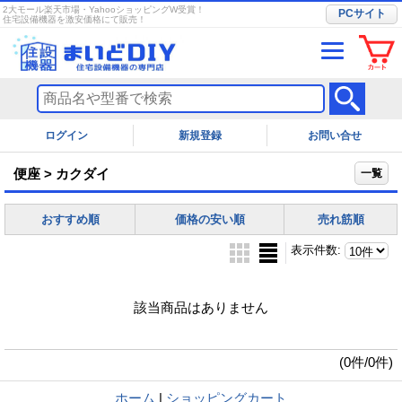
2大モール楽天市場・YahooショッピングW受賞！
PCサイト
住宅設備機器を激安価格にて販売！
ログイン
お問い合せ
便座 > カクダイ
一覧
おすすめ順
価格の安い順
売れ筋順
表示件数
:
該当商品はありません
(0件/0件)
ホーム
|
ショッピングカート