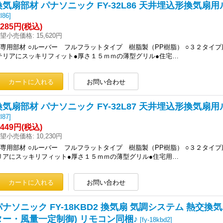
換気扇部材 パナソニック FY-32L86 天井埋込形換気
l86
]
,285円
(税込)
望小売価格
:
15,620円
○専用部材 ○ルーバー フルフラットタイプ 樹脂製（PP樹脂） ○３２タイ
テリアにスッキリフィット●厚さ１５ｍｍの薄型グリル●住宅…
換気扇部材 パナソニック FY-32L87 天井埋込形換気扇
l87
]
,449円
(税込)
望小売価格
:
10,230円
○専用部材 ○ルーバー フルフラットタイプ 樹脂製（PP樹脂） ○３２タイ
リアにスッキリフィット●厚さ１５ｍｍの薄型グリル●住宅用…
パナソニック FY-18KBD2 換気扇 気調システム 熱交換
ター・風量一定制御) リモコン同梱♪
[
fy-18kbd2
]