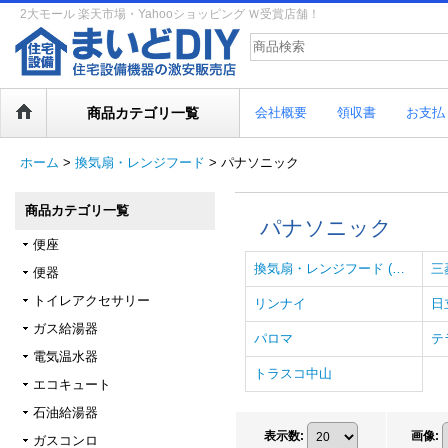
2大モール 楽天市場・Yahooショッピング Ｗ受賞店舗！
商品カテゴリ一覧
会社概要
領収書
お支払
ホーム
>
換気扇・レンジフード
>
パナソニック
商品カテゴリ一覧
パナソニック
便座
換気扇・レンジフード (全商品)
三
便器
トイレアクセサリー
リンナイ
日
ガス給湯器
パロマ
テ
電気温水器
トラスコ中山
エコキュート
石油給湯器
表示数
:
画像
:
ガスコンロ