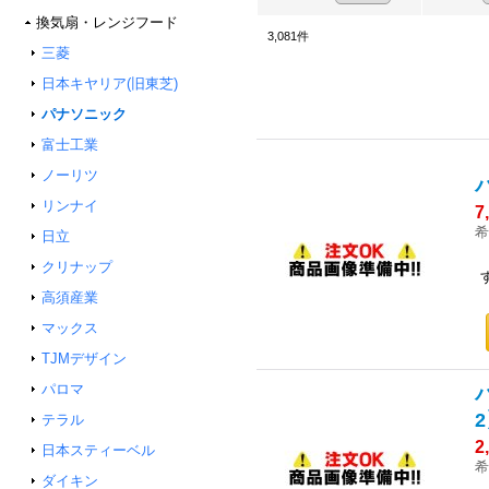
換気扇・レンジフード
3,081
件
三菱
日本キヤリア(旧東芝)
パナソニック
富士工業
ノーリツ
リンナイ
7
希
日立
クリナップ
高須産業
マックス
TJMデザイン
パロマ
テラル
2
日本スティーベル
希
ダイキン