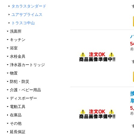
タカラスタンダード
ユアサプライムス
トラスコ中山
洗面所
キッチン
5
浴室
希
水栓金具
浄水器カートリッジ
物置
防犯・防災
介護・ベビー用品
ディスポーザー
電動工具
5
希
在庫品
その他
延長保証