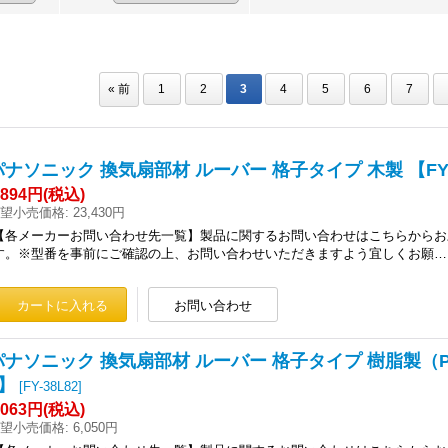
«
前
1
2
3
4
5
6
7
パナソニック 換気扇部材 ルーバー 格子タイプ 木製 【FY-
,894円
(税込)
望小売価格
:
23,430円
【各メーカーお問い合わせ先一覧】製品に関するお問い合わせはこちらからお
す。※型番を事前にご確認の上、お問い合わせいただきますよう宜しくお願…
パナソニック 換気扇部材 ルーバー 格子タイプ 樹脂製（PP
2】
[
FY-38L82
]
,063円
(税込)
望小売価格
:
6,050円