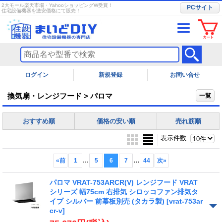
2大モール楽天市場・YahooショッピングW受賞！
PCサイト
住宅設備機器を激安価格にて販売！
ログイン
お問い合せ
換気扇・レンジフード > パロマ
一覧
おすすめ順
価格の安い順
売れ筋順
表示件数
:
...
...
«
前
1
5
6
7
44
次
»
パロマ VRAT-753ARCR(V) レンジフード VRAT
シリーズ 幅75cm 右排気 シロッコファン排気タ
イプ シルバー 前幕板別売 (タカラ製)
[vrat-753ar
cr-v]