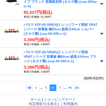
イプ ブラック 前幕板別売 (タカラ製)
[vrat-903ar
cr-k]
80,527円
(税込)
希望小売価格
:
91,300円
パロマ VZP-60-595(V)(1 レンジフード部材 VRAT
シリーズ 前幕板 幅60cm 総高さ64cm シルバー
(タカラ製)
[vzp-60-595-v-1]
3,396円
(税込)
希望小売価格
:
3,850円
パロマ VZP-60-595(K)(1 レンジフード部材
VRATシリーズ 前幕板 幅60cm 総高さ64cm ブラ
ック (タカラ製)
[vzp-60-595-k-1]
3,396円
(税込)
希望小売価格
:
3,850円
(60件/432件)
...
...
«
前
1
5
6
7
44
次
»
ホーム
|
ショッピングカート
特定商取引法表示
|
ご利用案内