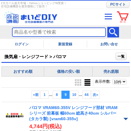
2大モール楽天市場・YahooショッピングW受賞！
PCサイト
住宅設備機器を激安価格にて販売！
ログイン
お問い合せ
換気扇・レンジフード > パロマ
一覧
おすすめ順
価格の安い順
売れ筋順
表示件数
:
...
...
«
前
1
8
9
10
44
次
»
パロマ VRAM60-355V レンジフード部材 VRAM
シリーズ 前幕板 幅60cm 総高さ40cm シルバー
(タカラ製)
[vram60-355v]
4,744円
(税込)