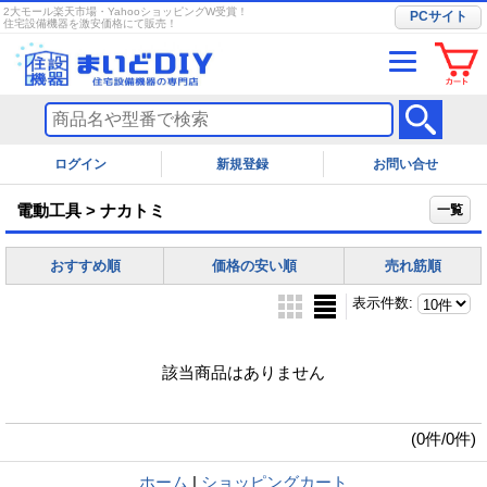
2大モール楽天市場・YahooショッピングW受賞！
PCサイト
住宅設備機器を激安価格にて販売！
ログイン
お問い合せ
電動工具 > ナカトミ
一覧
おすすめ順
価格の安い順
売れ筋順
表示件数
:
該当商品はありません
(0件/0件)
ホーム
|
ショッピングカート