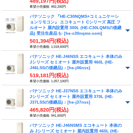
489,197円
(税込)
希望小売価格
:
992,200円
パナソニック 『HE-C30NQMS+コミュニケーシ
ョンリモコン』 エコキュート Cシリーズ 高圧 フ
ルオート 屋内設置用 300L (HE-C30LQMSの後継
品) 受注生産品 §♪
[he-c30nqms-com]
501,394円
(税込)
希望小売価格
:
1,018,600円
パナソニック HE-J46NSS エコキュート 本体のみ
Jシリーズ セミオート 屋外設置用 460L (HE-
J46LSSの後継品) ♪
[he-j46nss]
519,181円
(税込)
希望小売価格
:
1,057,100円
パナソニック HE-J37NSS エコキュート 本体のみ
Jシリーズ セミオート 屋外設置用 370L (HE-
J37LSSの後継品) ♪
[he-j37nss]
465,820円
(税込)
希望小売価格
:
941,600円
パナソニック HE-J46NSMS エコキュート 本体の
み Jシリーズ セミオート 屋内設置用 460L (HE-