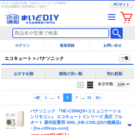
2大モール楽天市場・YahooショッピングW受賞！
PCサイト
住宅設備機器を激安価格にて販売！
ログイン
お問い合せ
エコキュート > パナソニック
一覧
おすすめ順
価格の安い順
売れ筋順
表示件数
:
...
...
«
前
1
5
6
7
32
次
»
パナソニック 『HE-C30NQS+コミュニケーショ
ンリモコン』 エコキュート Cシリーズ 高圧 フル
オート 屋外設置用 300L (HE-C30LQSの後継品)
♪
[he-c30nqs-com]