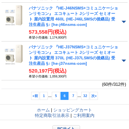
パナソニック 『HE-J46NSMS+コミュニケーショ
ンリモコン』 エコキュート Jシリーズ セミオー
ト 屋内設置用 460L (HE-J46LSMSの後継品) 受
注生産品 §♪
[he-j46nsms-com]
573,558円
(税込)
希望小売価格
:
1,174,800円
パナソニック 『HE-J37NSMS+コミュニケーショ
ンリモコン』 エコキュート Jシリーズ セミオー
ト 屋内設置用 370L (HE-J37LSMSの後継品) 受
注生産品 §♪
[he-j37nsms-com]
520,197円
(税込)
希望小売価格
:
1,059,300円
(60件/312件)
...
...
«
前
1
5
6
7
32
次
»
ホーム
|
ショッピングカート
特定商取引法表示
|
ご利用案内
PCサイト