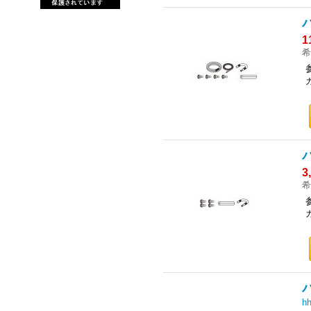
1
希
3
希
h