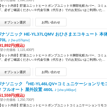
望小売価格
:
1,090,100円
【セット内容】貯湯ユニットヒートポンプユニット※脚部化粧カバー、コミュ
下、必ずご確認ください↓※代金引換（代引き）でのお支払いはご利用いた…
パナソニック HE-YL37LQMV おひさまエコキュート 
70L ♪
[
he-yl37lqmv
]
91,892円
(税込)
望小売価格
:
1,115,400円
【セット内容】貯湯ユニットヒートポンプユニット※脚部化粧カバー、コミュ
下、必ずご確認ください↓※代金引換（代引き）でのお支払いはご利用いた…
パナソニック 『HE-YL46LQV+コミュニケーションリ
け フルオート 屋外設置 460L ♪
[
xhe-yl46lqvr
]
51,559円
(税込)
望小売価格
:
1,250,700円
【セット内容】貯湯ユニットヒートポンプユニットコミュニケーションリモコ