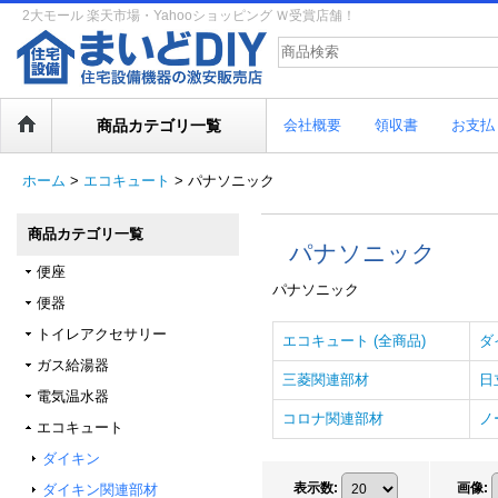
2大モール 楽天市場・Yahooショッピング Ｗ受賞店舗！
商品カテゴリ一覧
会社概要
領収書
お支払
ホーム
>
エコキュート
>
パナソニック
商品カテゴリ一覧
パナソニック
便座
パナソニック
便器
トイレアクセサリー
エコキュート (全商品)
ダ
ガス給湯器
三菱関連部材
日
電気温水器
コロナ関連部材
ノ
エコキュート
ダイキン
表示数
:
画像
:
ダイキン関連部材