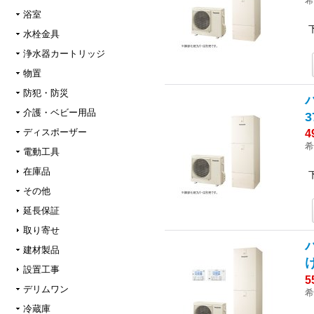
希
浴室
水栓金具
浄水器カートリッジ
物置
防犯・防災
介護・ベビー用品
3
ディスポーザー
4
希
電動工具
在庫品
その他
延長保証
取り寄せ
建材製品
設置工事
5
デリムワン
希
冷蔵庫