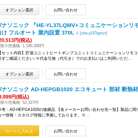
パナソニック 『HE-YL37LQMV+コミュニケーション
向け フルオート 屋内設置 370L ♪
[
xhe-yl37lqmvr
]
20,513円
(税込)
望小売価格
:
1,180,300円
【セット内容】貯湯ユニットヒートポンプユニットコミュニケーションリモコ
必ずご確認ください↓※代金引換（代引き）でのお支払いはご利用いただ…
パナソニック AD-HEPGB1020 エコキュート 部材 断熱材付
9,999円
(税込)
望小売価格
:
52,327円
参考：AD-HEPGA1020の後継品 【各メーカーお問い合わせ先一覧】製品に
カー情報・カタログ情報に準拠しております。※…