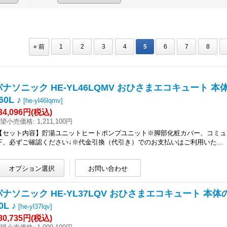
«
前
1
2
3
4
5
6
7
8
パナソニック HE-YL46LQMV おひさまエコキュート 
60L ♪
[
he-yl46lqmv
]
34,096円
(税込)
望小売価格
:
1,211,100円
【セット内容】貯湯ユニットヒートポンプユニット※脚部化粧カバー、コミュ
下、必ずご確認ください↓※代金引換（代引き）でのお支払いはご利用いた…
パナソニック HE-YL37LQV おひさまエコキュート 本体
0L ♪
[
he-yl37lqv
]
80,735円
(税込)