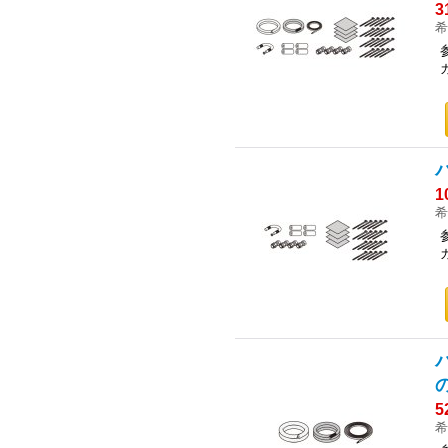
3
希
1
希
5
希