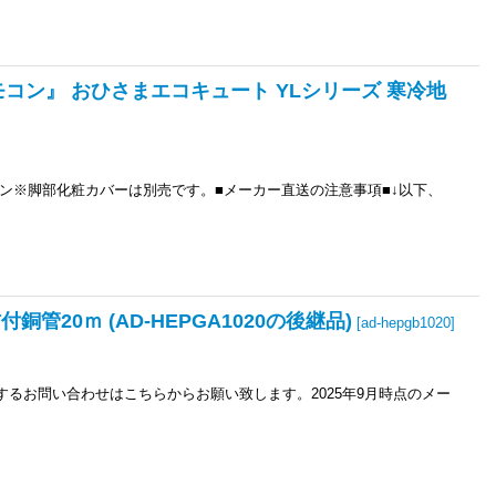
リモコン』 おひさまエコキュート YLシリーズ 寒冷地
ン※脚部化粧カバーは別売です。■メーカー直送の注意事項■↓以下、
銅管20ｍ (AD-HEPGA1020の後継品)
[
ad-hepgb1020
]
関するお問い合わせはこちらからお願い致します。2025年9月時点のメー