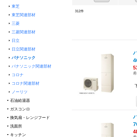
東芝
312
件
東芝関連部材
三菱
三菱関連部材
日立
日立関連部材
パナソニック
4
パナソニック関連部材
5
希
コロナ
コロナ関連部材
ノーリツ
石油給湯器
ガスコンロ
換気扇・レンジフード
7
洗面所
4
キッチン