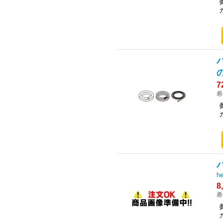
7
希
h
8
希