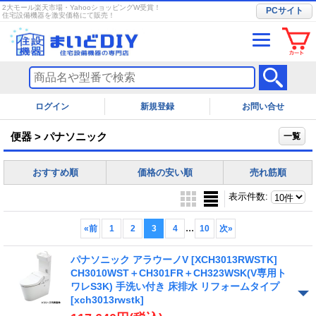
2大モール楽天市場・YahooショッピングW受賞！
PCサイト
住宅設備機器を激安価格にて販売！
ログイン
お問い合せ
便器 > パナソニック
一覧
おすすめ順
価格の安い順
売れ筋順
表示件数
:
...
«
前
1
2
3
4
10
次
»
パナソニック アラウーノV [XCH3013RWSTK]
CH3010WST＋CH301FR＋CH323WSK(V専用ト
ワレS3K) 手洗い付き 床排水 リフォームタイプ
[xch3013rwstk]