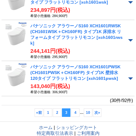
タイプ フラットリモコン
[xch1601wsk]
234,897円
(税込)
希望小売価格
:
284,900円
パナソニック アラウーノS160 XCH1601RWSK
(CH1601WSK＋CH160FR) タイプ1K 床排水 リ
フォームタイプ フラットリモコン
[xch1601rws
k]
244,141円
(税込)
希望小売価格
:
295,900円
パナソニック アラウーノS160 XCH1601PWSK
(CH1601PWSK＋CH160FP) タイプ1K 壁排水
120タイプ フラットリモコン
[xch1601pwsk]
143,040円
(税込)
希望小売価格
:
306,900円
(30件/92件)
...
«
前
1
2
3
4
10
次
»
ホーム
|
ショッピングカート
特定商取引法表示
|
ご利用案内