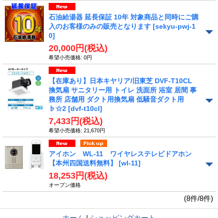
石油給湯器 延長保証 10年 対象商品と同時にご購
入のお客様のみの販売となります
[sekyu-pwj-1
0]
20,000円
(税込)
希望小売価格
:
0円
【在庫あり】日本キヤリア/旧東芝 DVF-T10CL
換気扇 サニタリー用 トイレ 洗面所 浴室 居間 事
務所 店舗用 ダクト用換気扇 低騒音ダクト用
♭☆2
[dvf-t10cl]
7,433円
(税込)
希望小売価格
:
21,670円
アイホン WL-11 ワイヤレステレビドアホン
【本州四国送料無料】
[wl-11]
18,253円
(税込)
オープン価格
(8件/8件)
ホーム
|
ショッピングカート