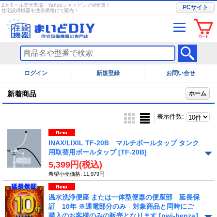
2大モール楽天市場・YahooショッピングW受賞！
PCサイト
住宅設備機器を激安価格にて販売！
ログイン
お問い合せ
新着商品
ホーム
表示件数
:
INAX/LIXIL TF-20B マルチボールタップ タンク
用取替用ボールタップ
[TF-20B]
5,399円
(税込)
希望小売価格
:
11,979円
温水洗浄便座 または一体型便器の便座部 延長保
証 10年 ※通電部分のみ 対象商品と同時にご
購入のお客様のみの販売となります
[pwj-benza1